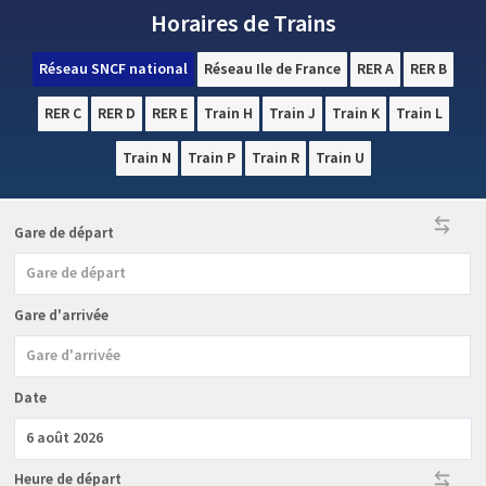
Horaires de Trains
Réseau SNCF national
Réseau Ile de France
RER A
RER B
RER C
RER D
RER E
Train H
Train J
Train K
Train L
Train N
Train P
Train R
Train U
←
→
Gare de départ
Gare d'arrivée
Date
←
Heure
de départ
→